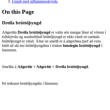
Unnið með útflutningsskýrslu
On this Page
Dreifa brúttóþyngd
Aðgerðin
Dreifa brúttóþyngd
er valin séu margar línur af vörum í
tollskýrslu og sundurliðuð brúttóþyngd er ekki vituð en samtals
brúttóþyngd er vituð. Áður en smellt er á aðgerðina þarf að vera
búið að slá inn brúttóþyngdina í reitinn
Innslegin brúttóþyngd
í
hausnum.
Smelltu á
Aðgerðir > Aðgerðir > Dreifa brúttóþyngd
.
Þá reiknast bruttóþyngdin í línunum.