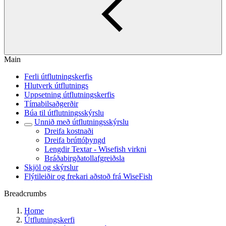
Main
Ferli útflutningskerfis
Hlutverk útflutnings
Uppsetning útflutningskerfis
Tímabilsaðgerðir
Búa til útflutningsskýrslu
Unnið með útflutningsskýrslu
Dreifa kostnaði
Dreifa brúttóþyngd
Lengdir Textar - Wisefish virkni
Bráðabirgðatollafgreiðsla
Skjöl og skýrslur
Flýtileiðir og frekari aðstoð frá WiseFish
Breadcrumbs
Home
Útflutningskerfi