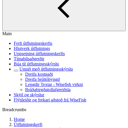
Main
Ferli útflutningskerfis
Hlutverk útflutnings
Uppsetning útflutningskerfis
Tímabilsaðgerðir
Búa til útflutningsskýrslu
Unnið með útflutningsskýrslu
Dreifa kostnaði
Dreifa brúttóþyngd
Lengdir Textar - Wisefish virkni
Bráðabirgðatollafgreiðsla
Skjöl og skýrslur
Flýtileiðir og frekari aðstoð frá WiseFish
Breadcrumbs
Home
Útflutningskerfi