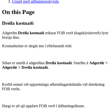
Unnið með útflutningsskýrslu
On this Page
Dreifa kostnaði
Aðgerðin
Dreifa kostnaði
reiknar FOB verð (hagskýrsluverð) fyrir
hverja línu.
Kostnaðurinn er slegin inn í eftirfarandi reiti:
Síðan er smellt á aðgerðina
Dreifa kostnaði.
Smelltu á
Aðgerðir >
Aðgerðir > Dreifa kostnaði.
Kerfið notast við uppsetningu afhendingarskilmála við útreikning
FOB verðs.
Hægt er að sjá uppfært FOB verð í útflutningslínum.