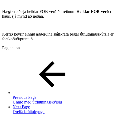
Hægt er að sjá heildar FOB verðið í reitnum
Heildar FOB-verð
í
haus, sjá mynd að neðan.
Kerfið keyrir einnig aðgerðina sjálfkrafa þegar útflutningsskýrsla er
forskoðuð/prentuð.
Pagination
Previous Page
Unnið með útflutningsskýrslu
Next Page
Dreifa brúttóþyngd