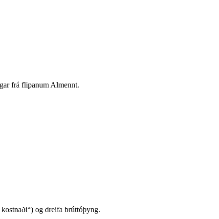
ingar frá flipanum Almennt.
 kostnaði“) og dreifa brúttóþyng.