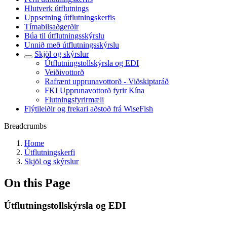
Hlutverk útflutnings
Uppsetning útflutningskerfis
Tímabilsaðgerðir
Búa til útflutningsskýrslu
Unnið með útflutningsskýrslu
Skjöl og skýrslur
Útflutningstollskýrsla og EDI
Veiðivottorð
Rafrænt upprunavottorð - Viðskiptaráð
FKI Upprunavottorð fyrir Kína
Flutningsfyrirmæli
Flýtileiðir og frekari aðstoð frá WiseFish
Breadcrumbs
Home
Útflutningskerfi
Skjöl og skýrslur
On this Page
Útflutningstollskýrsla og EDI