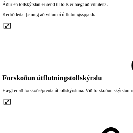
Áður en tollskýrslan er send til tolls er hægt að villuleita.
Kerfið leitar þannig að villum á útflutningsspjaldi.
Forskoðun útflutningstollskýrslu
Hægt er að forskoða/prenta út tollskýrsluna. Við forskoðun skýrslunnar