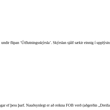
 undir flipan ‘Útflutningsskýrsla’. Skýrslan sjálf sækir einnig í upplýs
singar ef þess þarf. Nauðsynlegt er að reikna FOB verð (aðgerðin „Dreifa