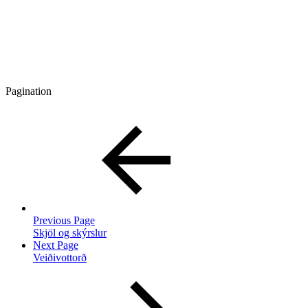
Pagination
Previous Page
Skjöl og skýrslur
Next Page
Veiðivottorð