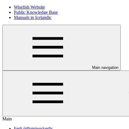
Wisefish Website
Public Knowledge Base
Manuals in Icelandic
Main navigation
Main
Ferli útflutningskerfis