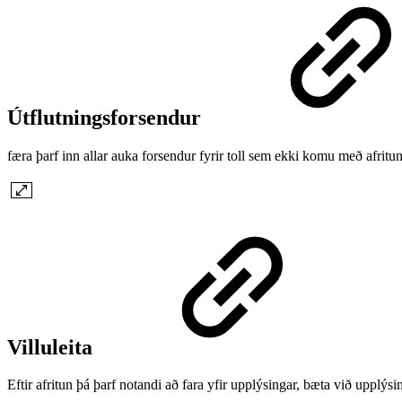
Útflutningsforsendur
færa þarf inn allar auka forsendur fyrir toll sem ekki komu með afritun
Villuleita
Eftir afritun þá þarf notandi að fara yfir upplýsingar, bæta við upplý