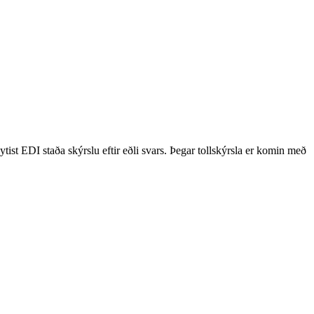
tist EDI staða skýrslu eftir eðli svars. Þegar tollskýrsla er komin með