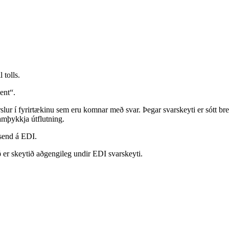
 tolls.
Sent“.
slur í fyrirtækinu sem eru komnar með svar. Þegar svarskeyti er sótt brey
amþykkja útflutning.
 send á EDI.
fið er skeytið aðgengileg undir EDI svarskeyti.