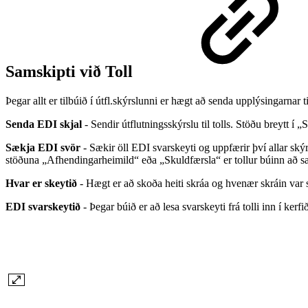
Samskipti við Toll
Þegar allt er tilbúið í útfl.skýrslunni er hægt að senda upplýsingarnar til
Senda EDI skjal
- Sendir útflutningsskýrslu til tolls. Stöðu breytt í „
Sækja EDI svör
- Sækir öll EDI svarskeyti og uppfærir því allar skýr
stöðuna „Afhendingarheimild“ eða „Skuldfærsla“ er tollur búinn að s
Hvar er skeytið
- Hægt er að skoða heiti skráa og hvenær skráin var
EDI svarskeytið
- Þegar búið er að lesa svarskeyti frá tolli inn í ker