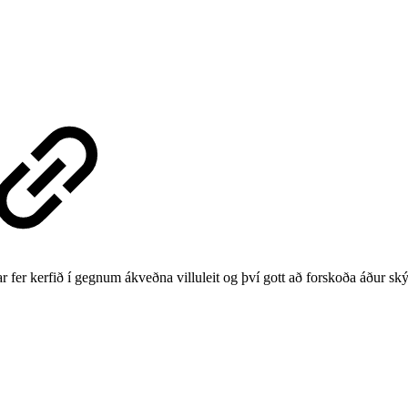
 fer kerfið í gegnum ákveðna villuleit og því gott að forskoða áður skýrs